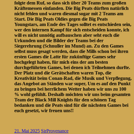
folgte dem Ruf, so dass sich über 20 Teams zum großen
Kräftemessen einfanden. Die Big Peats dürften natürlich
nicht fehlen und waren diesmal sogar mit 2 Teams am
Start. Die Big Peats Oldies gegen die Big Peats
Youngstars, am Ende des Tages solltet es entschieden sein,
wer den internen Kampf für sich entscheiden konnte, ich
will es nicht unnötig aufbauschen aber seht euch die
Urkunden und die Bilder der Teams bei der
Siegerehrung (Schnuller im Mund) an. Zu den Games
selbst muss gesagt werden, dass die Mills schon bei ihren
ersten Games die Latte für zukünftige Games sehr
hochgelegt haben, für mich eins der am besten
durchgeführten Games, bei denen ich Teilnehmen durfte.
Der Platz und die Gerätschaften waren Top, die
Kreativität beim Conan-Rad, die Musik und Verpflegung,
das Angebot an Ständen war super, Um es auf den Punkt
zu bringen bei herrlichem Wetter haben wir uns zu 100
% wohl gefühlt. Deshalb möchten wir uns beim gesamten
Team der Black Mill Knights für den schönen Tag
bedanken und die Peats sind für die nächsten Games bei
euch gesetzt, wir freuen uns!!
21. Mai 2025
SirProvenance