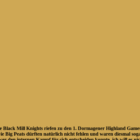
Team
ie Black Mill Knights riefen zu den 1. Dormagener Highland Games
 Big Peats dürften natürlich nicht fehlen und waren diesmal sogar
 wer den internen Kampf für sich entscheiden konnte, ich will es 