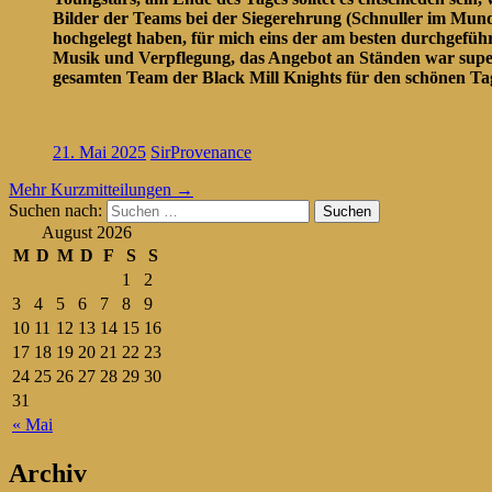
Bilder der Teams bei der Siegerehrung (Schnuller im Mund)
hochgelegt haben, für mich eins der am besten durchgefüh
Musik und Verpflegung, das Angebot an Ständen war super
gesamten Team der Black Mill Knights für den schönen Tag 
21. Mai 2025
SirProvenance
Mehr Kurzmitteilungen
→
Suchen nach:
August 2026
M
D
M
D
F
S
S
1
2
3
4
5
6
7
8
9
10
11
12
13
14
15
16
17
18
19
20
21
22
23
24
25
26
27
28
29
30
31
« Mai
Archiv