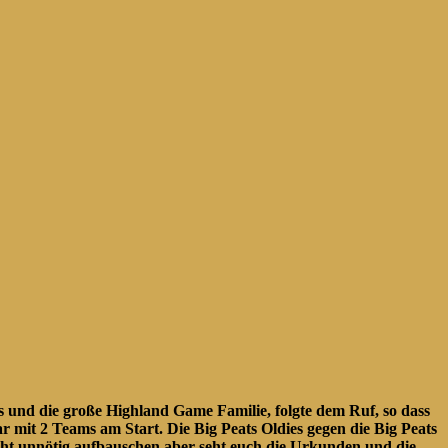
 und die große Highland Game Familie, folgte dem Ruf, so dass
 mit 2 Teams am Start. Die Big Peats Oldies gegen die Big Peats
nicht unnötig aufbauschen aber seht euch die Urkunden und die