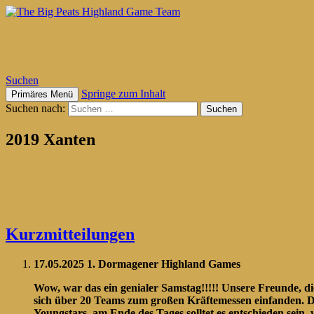
The Big Peats Highland Game 
Suchen
Springe zum Inhalt
Primäres Menü
Suchen nach:
2019 Xanten
Kurzmitteilungen
17.05.2025 1. Dormagener Highland Games
Wow, war das ein genialer Samstag!!!!! Unsere Freunde, d
sich über 20 Teams zum großen Kräftemessen einfanden. Die
Youngstars, am Ende des Tages solltet es entschieden sein,