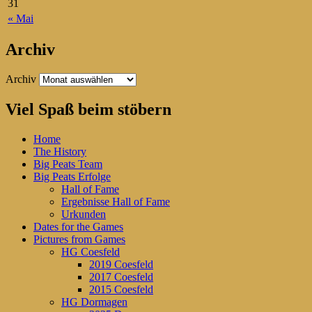
31
« Mai
Archiv
Archiv
Viel Spaß beim stöbern
Home
The History
Big Peats Team
Big Peats Erfolge
Hall of Fame
Ergebnisse Hall of Fame
Urkunden
Dates for the Games
Pictures from Games
HG Coesfeld
2019 Coesfeld
2017 Coesfeld
2015 Coesfeld
HG Dormagen