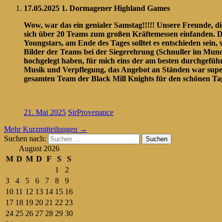
17.05.2025 1. Dormagener Highland Games
Wow, war das ein genialer Samstag!!!!! Unsere Freunde, d
sich über 20 Teams zum großen Kräftemessen einfanden. Die
Youngstars, am Ende des Tages solltet es entschieden sein,
Bilder der Teams bei der Siegerehrung (Schnuller im Mund)
hochgelegt haben, für mich eins der am besten durchgefüh
Musik und Verpflegung, das Angebot an Ständen war super
gesamten Team der Black Mill Knights für den schönen Tag 
21. Mai 2025
SirProvenance
Mehr Kurzmitteilungen
→
Suchen nach:
August 2026
M
D
M
D
F
S
S
1
2
3
4
5
6
7
8
9
10
11
12
13
14
15
16
17
18
19
20
21
22
23
24
25
26
27
28
29
30