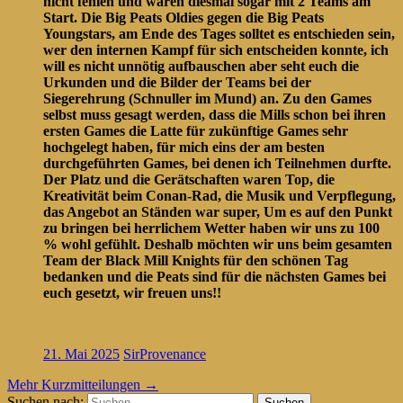
nicht fehlen und waren diesmal sogar mit 2 Teams am
Start. Die Big Peats Oldies gegen die Big Peats
Youngstars, am Ende des Tages solltet es entschieden sein,
wer den internen Kampf für sich entscheiden konnte, ich
will es nicht unnötig aufbauschen aber seht euch die
Urkunden und die Bilder der Teams bei der
Siegerehrung (Schnuller im Mund) an. Zu den Games
selbst muss gesagt werden, dass die Mills schon bei ihren
ersten Games die Latte für zukünftige Games sehr
hochgelegt haben, für mich eins der am besten
durchgeführten Games, bei denen ich Teilnehmen durfte.
Der Platz und die Gerätschaften waren Top, die
Kreativität beim Conan-Rad, die Musik und Verpflegung,
das Angebot an Ständen war super, Um es auf den Punkt
zu bringen bei herrlichem Wetter haben wir uns zu 100
% wohl gefühlt. Deshalb möchten wir uns beim gesamten
Team der Black Mill Knights für den schönen Tag
bedanken und die Peats sind für die nächsten Games bei
euch gesetzt, wir freuen uns!!
21. Mai 2025
SirProvenance
Mehr Kurzmitteilungen
→
Suchen nach: