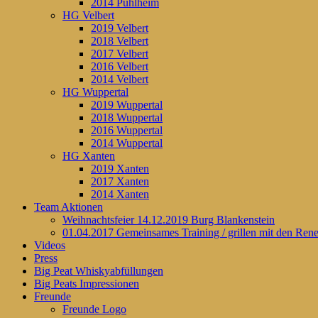
2014 Puhlheim
HG Velbert
2019 Velbert
2018 Velbert
2017 Velbert
2016 Velbert
2014 Velbert
HG Wuppertal
2019 Wuppertal
2018 Wuppertal
2016 Wuppertal
2014 Wuppertal
HG Xanten
2019 Xanten
2017 Xanten
2014 Xanten
Team Aktionen
Weihnachtsfeier 14.12.2019 Burg Blankenstein
01.04.2017 Gemeinsames Training / grillen mit den Ren
Videos
Press
Big Peat Whiskyabfüllungen
Big Peats Impressionen
Freunde
Freunde Logo