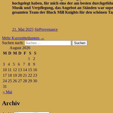
hochgelegt haben, für mich eins der am besten durchgefüh
Musik und Verpflegung, das Angebot an Ständen war super
gesamten Team der Black Mill Knights für den schönen Tag 
21. Mai 2025
SirProvenance
Mehr Kurzmitteilungen
→
Suchen nach:
August 2026
M
D
M
D
F
S
S
1
2
3
4
5
6
7
8
9
10
11
12
13
14
15
16
17
18
19
20
21
22
23
24
25
26
27
28
29
30
31
« Mai
Archiv